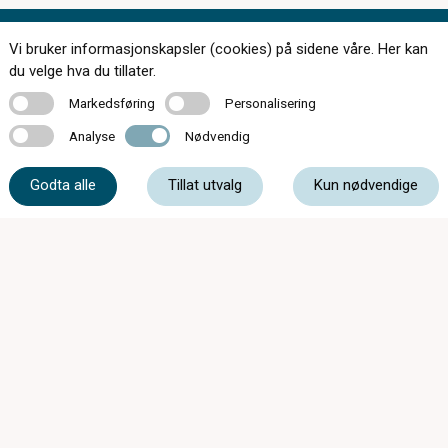
Vi bruker informasjonskapsler (cookies) på sidene våre. Her kan
Kontakt oss
du velge hva du tillater.
Markedsføring
Personalisering
Markedsføring
Personalisering
Analyse
Nødvendig
Analyse
Nødvendig
76 08 01 08
Godta alle
Tillat utvalg
Kun nødvendige
post@straumanoptikk.no
Lekneskroken 9C, 8370 Leknes
Mandag - Onsdag
09:00 - 17:00