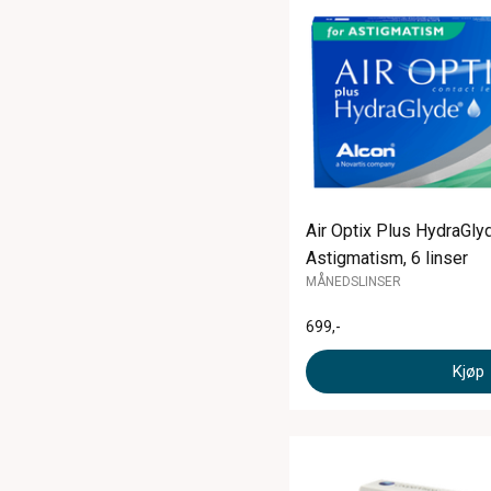
Air Optix Plus HydraGly
Astigmatism, 6 linser
MÅNEDSLINSER
699
,-
Kjøp