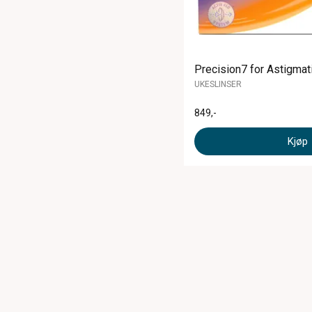
Precision7 for Astigmati
UKESLINSER
849
,-
Kjøp