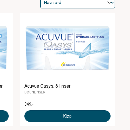
er
Acuvue Oasys, 6 linser
DØGNLINSER
349
,-
Kjøp