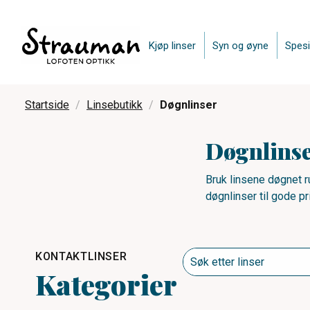
Kjøp linser
Syn og øyne
Spesi
Startside
Linsebutikk
Døgnlinser
Døgnlins
Bruk linsene døgnet run
døgnlinser til gode pr
KONTAKTLINSER
Kategorier