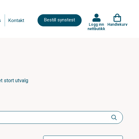
Bestill synstest
s
Kontakt
Logg inn
Handlekurv
nettbutikk
t stort utvalg