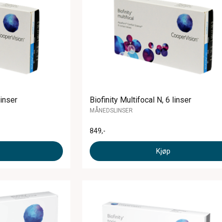
linser
Biofinity Multifocal N, 6 linser
MÅNEDSLINSER
849
,-
Kjøp