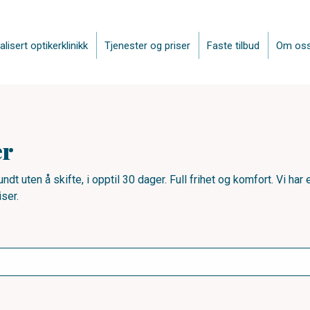
alisert optikerklinikk
Tjenester og priser
Faste tilbud
Om os
er
dt uten å skifte, i opptil 30 dager. Full frihet og komfort. Vi har e
iser.