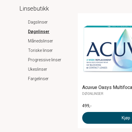
Linsebutikk
Dagslinser
Døgnlinser
Månedslinser
Toriske linser
Progressive linser
Ukeslinser
Fargelinser
Acuvue Oasys Multifocal
DØGNLINSER
499
,-
Kjøp