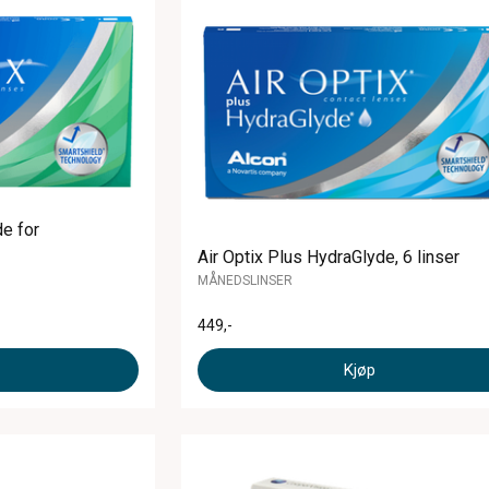
de for
Air Optix Plus HydraGlyde, 6 linser
MÅNEDSLINSER
449
,-
Kjøp