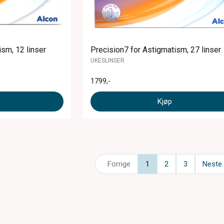
sm, 12 linser
Precision7 for Astigmatism, 27 linser
UKESLINSER
1799
,-
Kjøp
Forrige
1
2
3
Neste